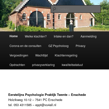
Spring
naar
Zoek
de
primaire
Eerstelijns Psychologie Praktijk
inhoud
Twente
Hoofdmenu
Home
Welke klachten?
Intake en dan?
Aanmelding
Corona en de consulten
GZ Psycholoog
Privacy
Vergoedingen
Wachtlijst
Klachtenregeling
Opdrachten
privacyverklaring
kwaliteitsstatuut
Eerstelijns Psychologie Praktijk Twente – Enschede
Holzikweg 10-12 – 7541 PC Enschede
tel. 053 4311585 – eppt@xs4all.nl